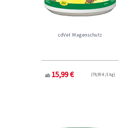
cdVet Magenschutz
15,99 €
(79,95 € /1 kg)
ab