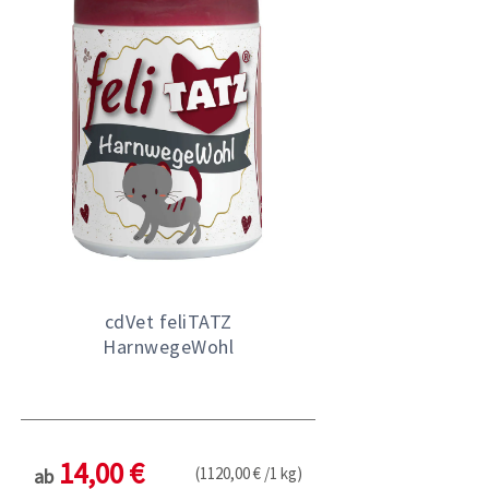
cdVet feliTATZ
HarnwegeWohl
14,00 €
(1120,00 € /1 kg)
ab