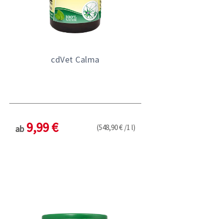
cdVet Calma
9,99 €
(548,90 € /1 l)
ab