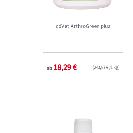
cdVet ArthroGreen plus
18,29 €
(243,87 € /1 kg)
ab