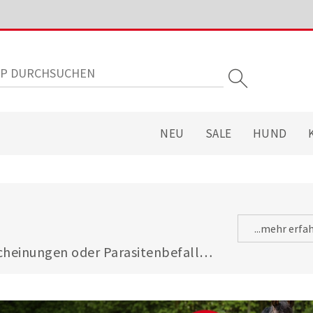
NEU
SALE
HUND
...mehr erfa
heinungen oder Parasitenbefall - 
gsfuttermitteln ist Ihre Katze 