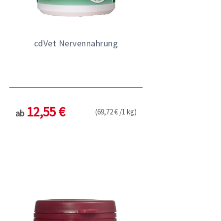
cdVet Nervennahrung
12,55 €
(69,72 € /1 kg)
ab