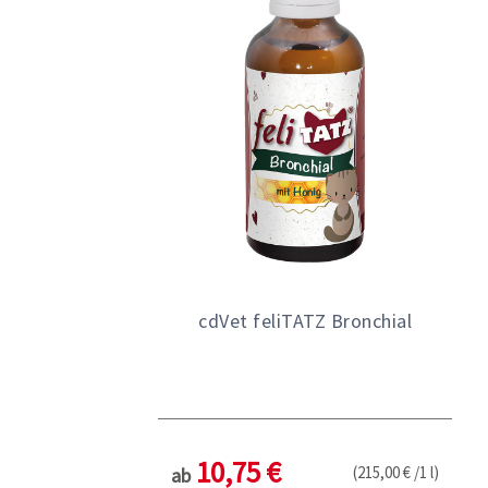
cdVet feliTATZ Bronchial
10,75 €
(215,00 € /1 l)
ab