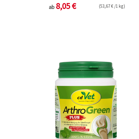
8,05 €
(53,67 € /1 kg)
ab