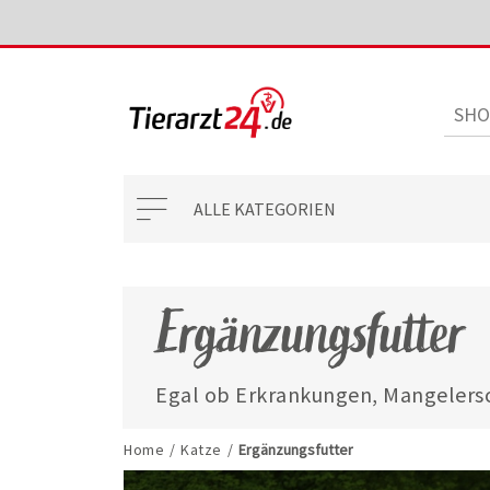
ALLE KATEGORIEN
Ergänzungsfutter
Egal ob Erkrankungen, Mangelersc
mit unseren ausgewählten Ergänzun
jederzeit gut versorgt.
Home
/
Katze
/
Ergänzungsfutter