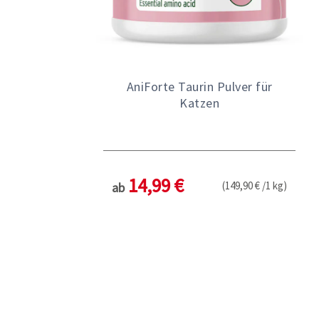
AniForte Taurin Pulver für
Katzen
14,99 €
(149,90 € /1 kg)
ab