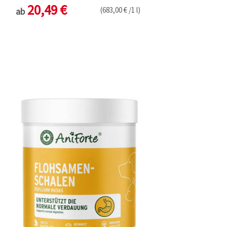
20,49 €
(683,00 € /1 l)
ab