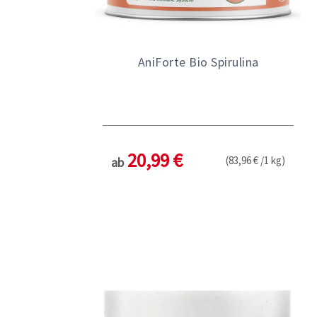
AniForte Bio Spirulina
20,99 €
(83,96 € /1 kg)
ab