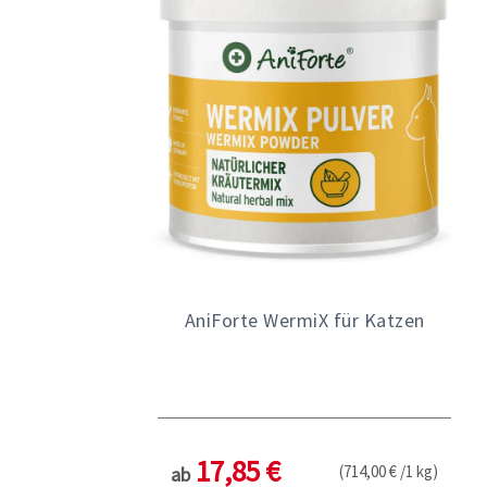
AniForte WermiX für Katzen
17,85 €
(714,00 € /1 kg)
ab