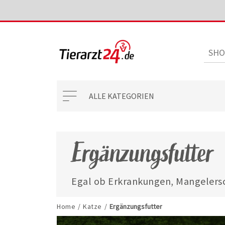
ALLE KATEGORIEN
Ergänzungsfutter
Egal ob Erkrankungen, Mangelersc
mit unseren ausgewählten Ergänzun
jederzeit gut versorgt.
Home
/
Katze
/
Ergänzungsfutter