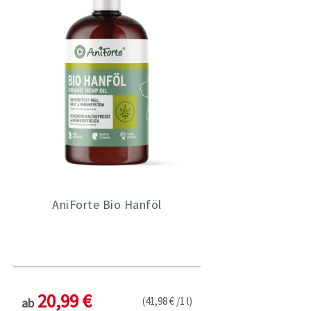
AniForte Bio Hanföl
20,99 €
(41,98 € /1 l)
ab