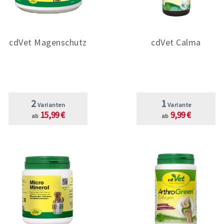
cdVet Magenschutz
cdVet Calma
2
1
Varianten
Variante
15,99 €
9,99 €
ab
ab