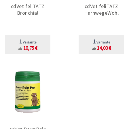
cdVet feliTATZ
cdVet feliTATZ
Bronchial
HarnwegeWohl
1
1
Variante
Variante
10,75 €
14,00 €
ab
ab