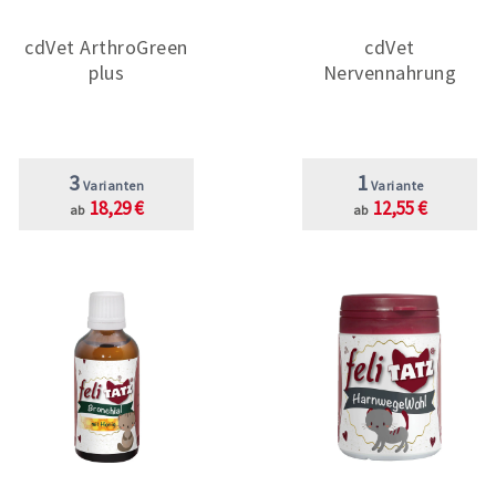
cdVet ArthroGreen
cdVet
plus
Nervennahrung
3
1
Varianten
Variante
18,29 €
12,55 €
ab
ab