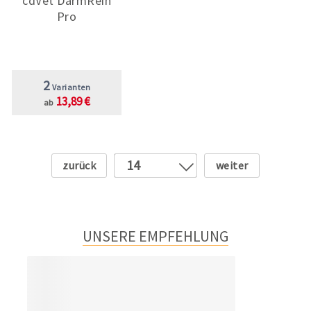
cdVet DarmRein
Pro
2
Varianten
13,89 €
ab
Zurück
Weiter
14
1
2
3
UNSERE EMPFEHLUNG
4
5
6
7