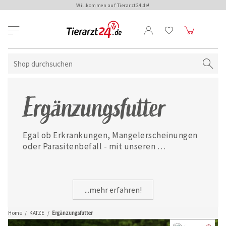
Willkommen auf Tierarzt24.de!
Ergänzungsfutter
Egal ob Erkrankungen, Mangelerscheinungen 
oder Parasitenbefall - mit unseren 
ausgewählten Ergänzungsfuttermitteln ist 
Ihre Katze jederzeit gut versorgt.
...mehr erfahren!
Home
/
KATZE
/
Ergänzungsfutter