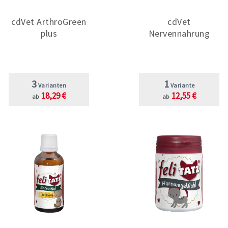
cdVet ArthroGreen
cdVet
plus
Nervennahrung
3
1
Varianten
Variante
18,29 €
12,55 €
ab
ab