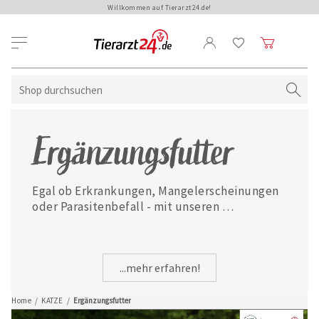
Willkommen auf Tierarzt24.de!
Ergänzungsfutter
Egal ob Erkrankungen, Mangelerscheinungen 
oder Parasitenbefall - mit unseren 
ausgewählten Ergänzungsfuttermitteln ist 
Ihre Katze jederzeit gut versorgt.
...mehr erfahren!
Home
/
KATZE
/
Ergänzungsfutter