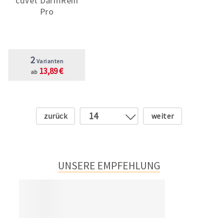
cdVet DarmRein
Pro
2
Varianten
13,89 €
ab
Zurück
Weiter
14
1
2
3
UNSERE EMPFEHLUNG
4
5
6
7