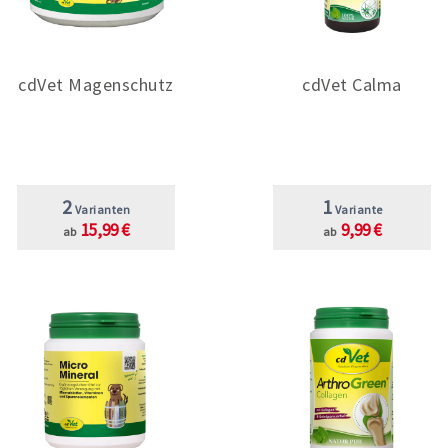
cdVet Magenschutz
cdVet Calma
2
1
Varianten
Variante
15,99 €
9,99 €
ab
ab