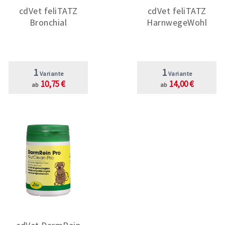
cdVet feliTATZ
cdVet feliTATZ
Bronchial
HarnwegeWohl
1
1
Variante
Variante
10,75 €
14,00 €
ab
ab