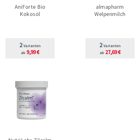
AniForte Bio
almapharm
Kokosöl
Welpenmilch
2
2
Varianten
Varianten
9,99 €
27,69 €
ab
ab