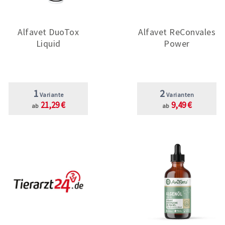
Alfavet DuoTox
Alfavet ReConvales
Liquid
Power
1
2
Variante
Varianten
21,29 €
9,49 €
ab
ab