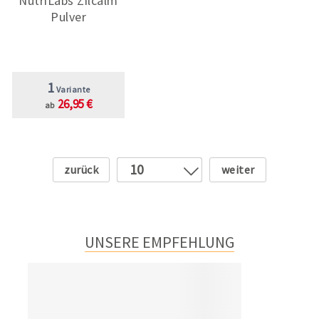
NutriLabs Zilcalm
Pulver
1
Variante
26,95 €
ab
Zurück
Weiter
10
1
2
3
UNSERE EMPFEHLUNG
4
5
6
7