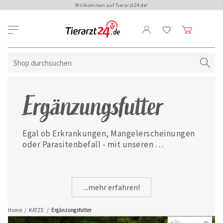
Willkommen auf Tierarzt24.de!
Ergänzungsfutter
Egal ob Erkrankungen, Mangelerscheinungen 
oder Parasitenbefall - mit unseren 
ausgewählten Ergänzungsfuttermitteln ist 
Ihre Katze jederzeit gut versorgt.
...mehr erfahren!
Home
/
KATZE
/
Ergänzungsfutter