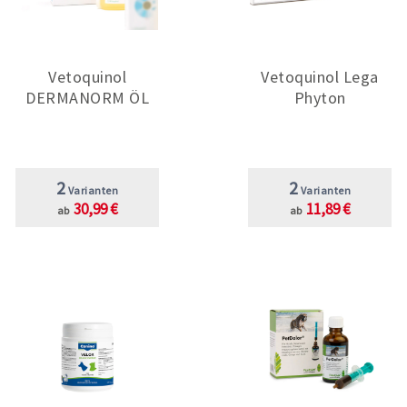
Vetoquinol
Vetoquinol Lega
DERMANORM ÖL
Phyton
2
2
Varianten
Varianten
30,99 €
11,89 €
ab
ab