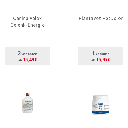
Canina Velox
PlantaVet PetDolor
Gelenk-Energie
2
1
Varianten
Variante
15,49 €
15,95 €
ab
ab