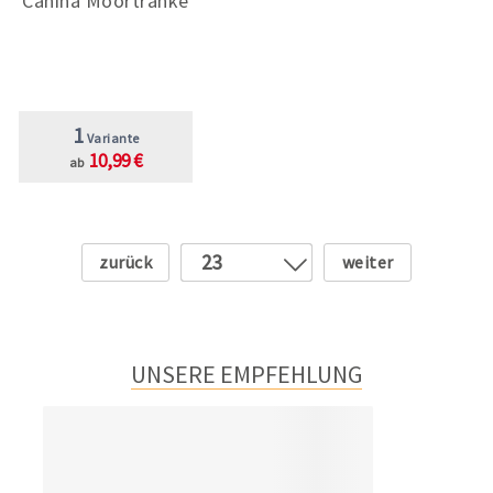
Canina Moortränke
1
Variante
10,99 €
ab
Zurück
Weiter
23
1
2
3
UNSERE EMPFEHLUNG
4
5
6
7