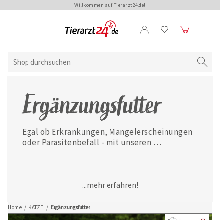
Willkommen auf Tierarzt24.de!
Ergänzungsfutter
Egal ob Erkrankungen, Mangelerscheinungen 
oder Parasitenbefall - mit unseren 
ausgewählten Ergänzungsfuttermitteln ist 
Ihre Katze jederzeit gut versorgt.
...mehr erfahren!
Home
/
KATZE
/
Ergänzungsfutter