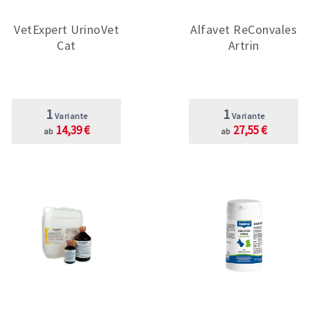
VetExpert UrinoVet
Alfavet ReConvales
Cat
Artrin
1
1
Variante
Variante
14,39 €
27,55 €
ab
ab