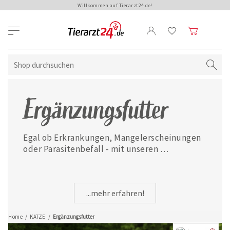
Willkommen auf Tierarzt24.de!
Ergänzungsfutter
Egal ob Erkrankungen, Mangelerscheinungen 
oder Parasitenbefall - mit unseren 
ausgewählten Ergänzungsfuttermitteln ist 
Ihre Katze jederzeit gut versorgt.
...mehr erfahren!
Home
/
KATZE
/
Ergänzungsfutter