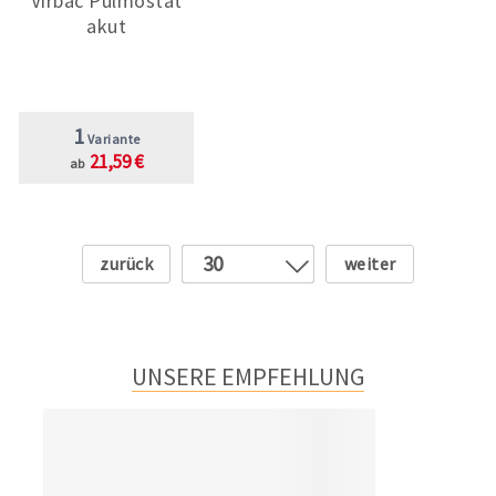
Virbac Pulmostat
akut
1
Variante
21,59 €
ab
Zurück
Weiter
30
1
2
3
UNSERE EMPFEHLUNG
4
5
6
7