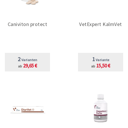
Caniviton protect
VetExpert KalmVet
2
1
Varianten
Variante
29,65 €
15,50 €
ab
ab