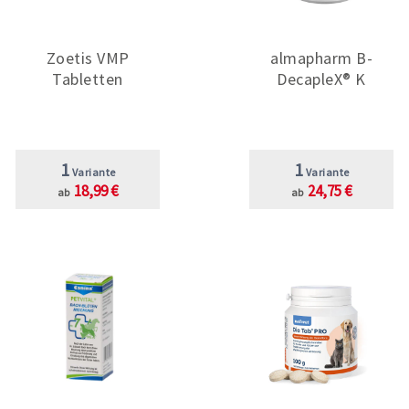
Zoetis VMP
almapharm B-
Tabletten
DecapleX® K
1
1
Variante
Variante
18,99 €
24,75 €
ab
ab