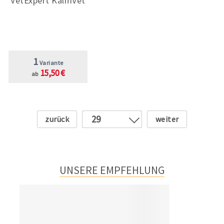
VetExpert KalmVet
1
Variante
15,50 €
ab
Zurück
Weiter
29
1
2
3
UNSERE EMPFEHLUNG
4
5
6
7