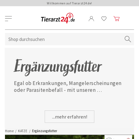
Willkommen auf Tierarzt24.de!
Ergänzungsfutter
Egal ob Erkrankungen, Mangelerscheinungen 
oder Parasitenbefall - mit unseren 
ausgewählten Ergänzungsfuttermitteln ist 
Ihre Katze jederzeit gut versorgt.
...mehr erfahren!
Home
/
KATZE
/
Ergänzungsfutter