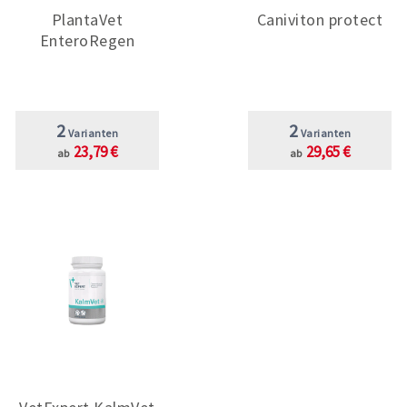
PlantaVet
Caniviton protect
EnteroRegen
2
2
Varianten
Varianten
23,79 €
29,65 €
ab
ab