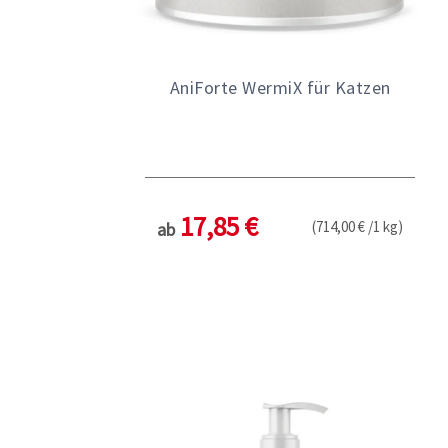
AniForte WermiX für Katzen
17,85 €
(714,00 € /1 kg)
ab