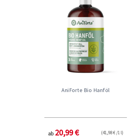
AniForte Bio Hanföl
20,99 €
(41,98 € /1 l)
ab