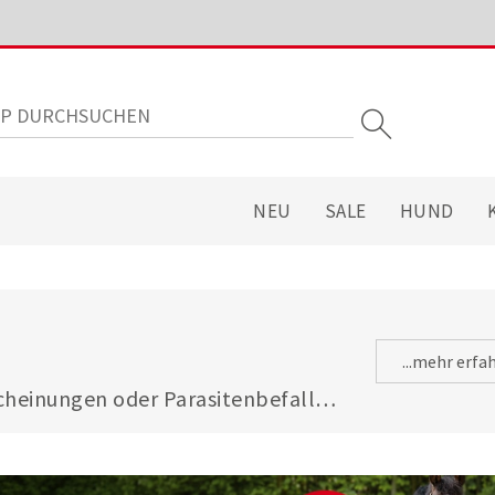
NEU
SALE
HUND
...mehr erfa
heinungen oder Parasitenbefall - 
gsfuttermitteln ist Ihre Katze 