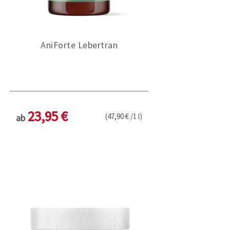
AniForte Lebertran
23,95 €
(47,90 € /1 l)
ab