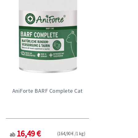
AniForte BARF Complete Cat
16,49 €
(164,90 € /1 kg)
ab