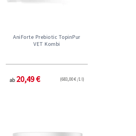
AniForte Prebiotic TopinPur
VET Kombi
20,49 €
(683,00 € /1 l)
ab