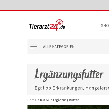
ALLE KATEGORIEN
Ergänzungsfutter
Egal ob Erkrankungen, Mangelersc
mit unseren ausgewählten Ergänzun
jederzeit gut versorgt.
Home
/
Katze
/
Ergänzungsfutter