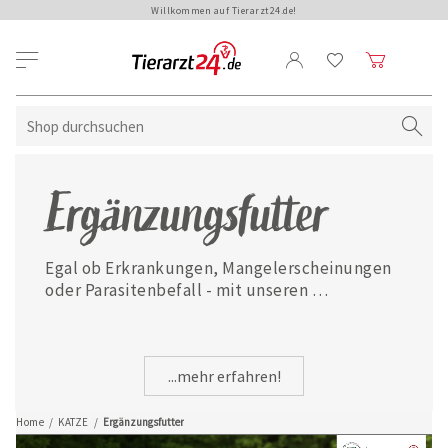
Willkommen auf Tierarzt24.de!
Ergänzungsfutter
Egal ob Erkrankungen, Mangelerscheinungen 
oder Parasitenbefall - mit unseren 
ausgewählten Ergänzungsfuttermitteln ist 
Ihre Katze jederzeit gut versorgt.
...mehr erfahren!
Home
/
KATZE
/
Ergänzungsfutter