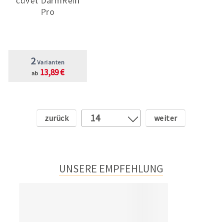
cdVet DarmRein
Pro
2
Varianten
13,89 €
ab
Zurück
Weiter
14
1
2
3
UNSERE EMPFEHLUNG
4
5
6
7