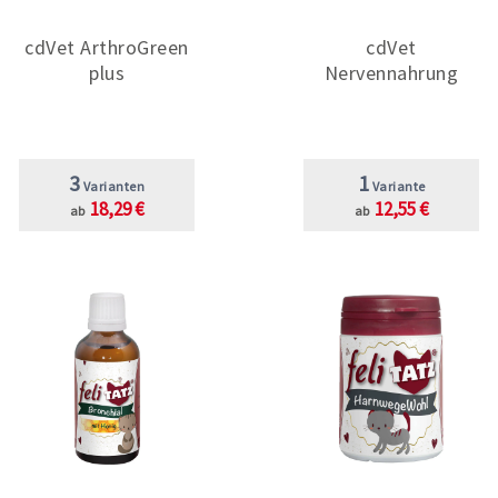
cdVet ArthroGreen
cdVet
plus
Nervennahrung
3
1
Varianten
Variante
18,29 €
12,55 €
ab
ab