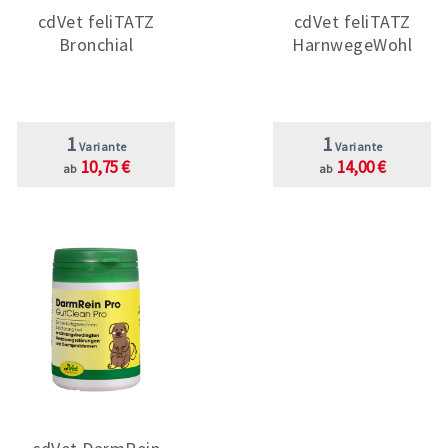
cdVet feliTATZ
cdVet feliTATZ
Bronchial
HarnwegeWohl
1
1
Variante
Variante
10,75 €
14,00 €
ab
ab