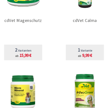
cdVet Magenschutz
cdVet Calma
2
1
Varianten
Variante
15,99 €
9,99 €
ab
ab