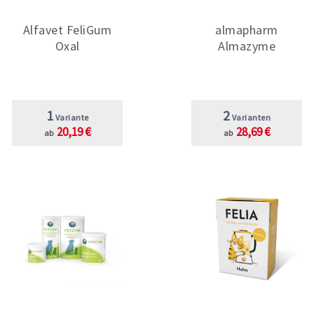
Alfavet FeliGum
almapharm
Oxal
Almazyme
1
2
Variante
Varianten
20,19 €
28,69 €
ab
ab