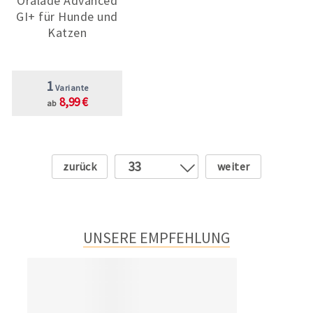
Oralade Advanced
GI+ für Hunde und
Katzen
1
Variante
8,99 €
ab
Zurück
Weiter
33
1
2
3
UNSERE EMPFEHLUNG
4
5
6
7