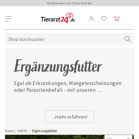
Willkommen auf Tierarzt24.de!
Ergänzungsfutter
Egal ob Erkrankungen, Mangelerscheinungen 
oder Parasitenbefall - mit unseren 
ausgewählten Ergänzungsfuttermitteln ist 
Ihre Katze jederzeit gut versorgt.
...mehr erfahren!
Home
/
KATZE
/
Ergänzungsfutter