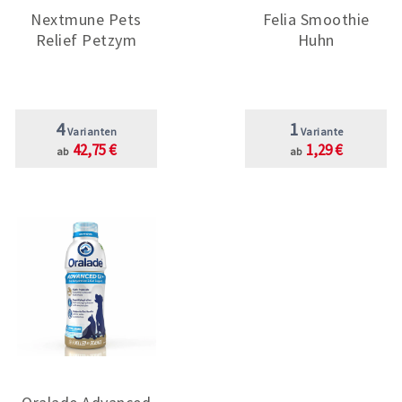
Nextmune Pets
Felia Smoothie
Relief Petzym
Huhn
4
1
Varianten
Variante
42,75 €
1,29 €
ab
ab