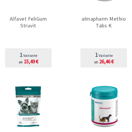
Alfavet FeliGum
almapharm Methio
Struvit
Tabs K
1
1
Variante
Variante
15,49 €
26,46 €
ab
ab