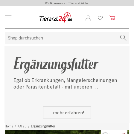
Willkommen auf Tierarzt24.de!
Ergänzungsfutter
Egal ob Erkrankungen, Mangelerscheinungen 
oder Parasitenbefall - mit unseren 
ausgewählten Ergänzungsfuttermitteln ist 
Ihre Katze jederzeit gut versorgt.
...mehr erfahren!
Home
/
KATZE
/
Ergänzungsfutter