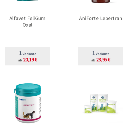
Alfavet FeliGum
AniForte Lebertran
Oxal
1
1
Variante
Variante
20,19 €
23,95 €
ab
ab