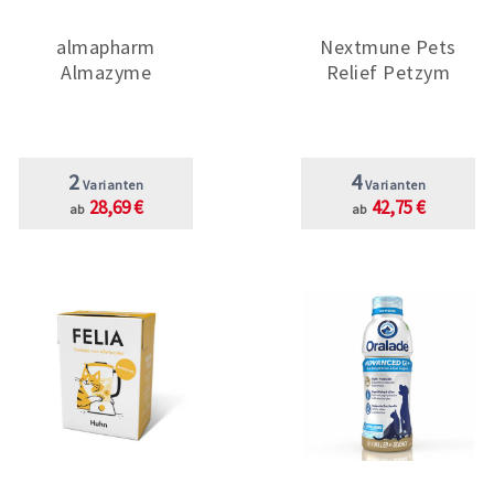
almapharm
Nextmune Pets
Almazyme
Relief Petzym
2
4
Varianten
Varianten
28,69 €
42,75 €
ab
ab