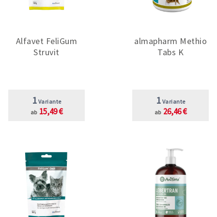
Alfavet FeliGum
almapharm Methio
Struvit
Tabs K
1
1
Variante
Variante
15,49 €
26,46 €
ab
ab