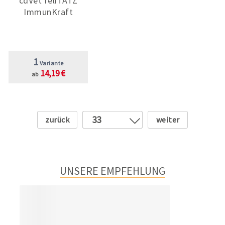
cdVet feliTATZ
ImmunKraft
1
Variante
14,19 €
ab
Zurück
Weiter
33
1
2
3
UNSERE EMPFEHLUNG
4
5
6
7