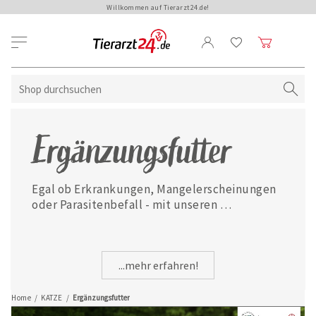
Willkommen auf Tierarzt24.de!
Ergänzungsfutter
Egal ob Erkrankungen, Mangelerscheinungen 
oder Parasitenbefall - mit unseren 
ausgewählten Ergänzungsfuttermitteln ist 
Ihre Katze jederzeit gut versorgt.
...mehr erfahren!
Home
/
KATZE
/
Ergänzungsfutter