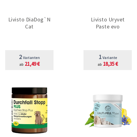
Livisto DiaDog`N
Livisto Uryvet
Cat
Paste evo
2
1
Varianten
Variante
21,49 €
18,35 €
ab
ab