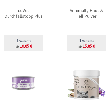
cdVet
Annimally Haut &
Durchfallstopp Plus
Fell Pulver
1
1
Variante
Variante
10,85 €
15,85 €
ab
ab