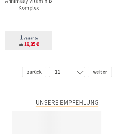
Annimally Vitamin B
Komplex
1
Variante
19,85 €
ab
Zurück
Weiter
11
1
2
3
UNSERE EMPFEHLUNG
4
5
6
7