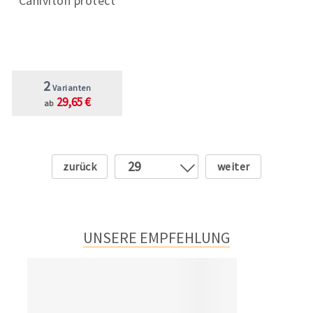
Caniviton protect
2
Varianten
29,65 €
ab
Zurück
Weiter
29
1
2
3
UNSERE EMPFEHLUNG
4
5
6
7