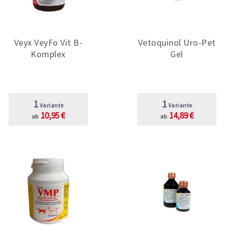
Veyx VeyFo Vit B-
Vetoquinol Uro-Pet
Komplex
Gel
1
1
Variante
Variante
10,95 €
14,89 €
ab
ab