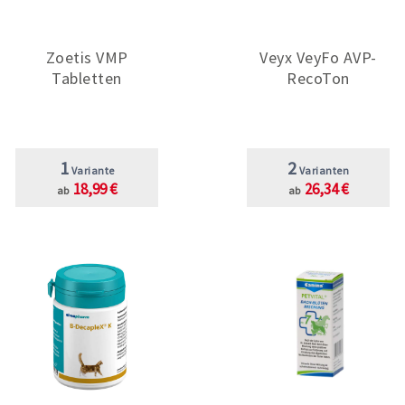
Zoetis VMP
Veyx VeyFo AVP-
Tabletten
RecoTon
1
2
Variante
Varianten
18,99 €
26,34 €
ab
ab