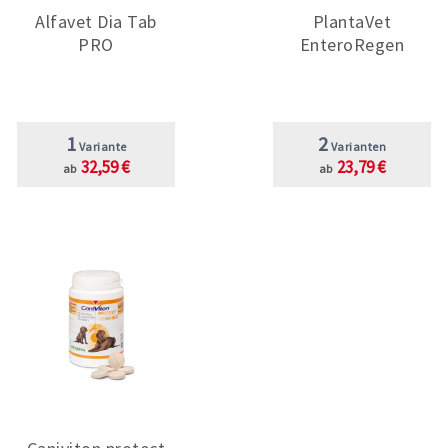
Alfavet Dia Tab
PlantaVet
PRO
EnteroRegen
1
2
Variante
Varianten
32,59 €
23,79 €
ab
ab