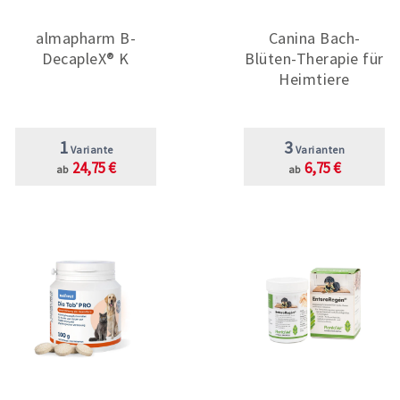
almapharm B-
Canina Bach-
DecapleX® K
Blüten-Therapie für
Heimtiere
1
3
Variante
Varianten
24,75 €
6,75 €
ab
ab