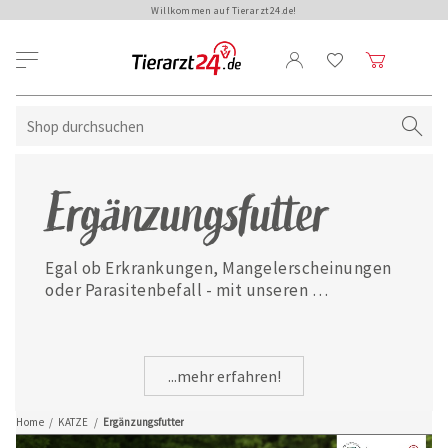
Willkommen auf Tierarzt24.de!
Ergänzungsfutter
Egal ob Erkrankungen, Mangelerscheinungen 
oder Parasitenbefall - mit unseren 
ausgewählten Ergänzungsfuttermitteln ist 
Ihre Katze jederzeit gut versorgt.
...mehr erfahren!
Home
/
KATZE
/
Ergänzungsfutter