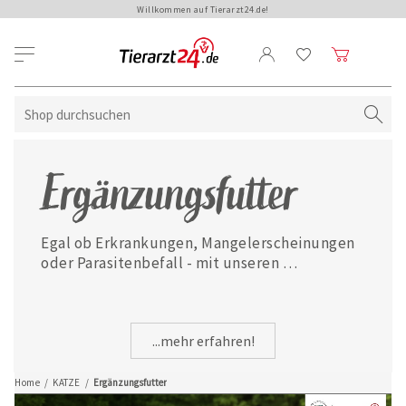
Willkommen auf Tierarzt24.de!
Ergänzungsfutter
Egal ob Erkrankungen, Mangelerscheinungen 
oder Parasitenbefall - mit unseren 
ausgewählten Ergänzungsfuttermitteln ist 
Ihre Katze jederzeit gut versorgt.
...mehr erfahren!
Home
/
KATZE
/
Ergänzungsfutter