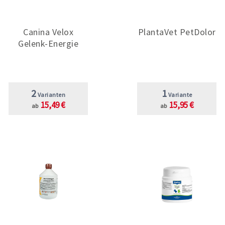
Canina Velox
PlantaVet PetDolor
Gelenk-Energie
2
1
Varianten
Variante
15,49 €
15,95 €
ab
ab