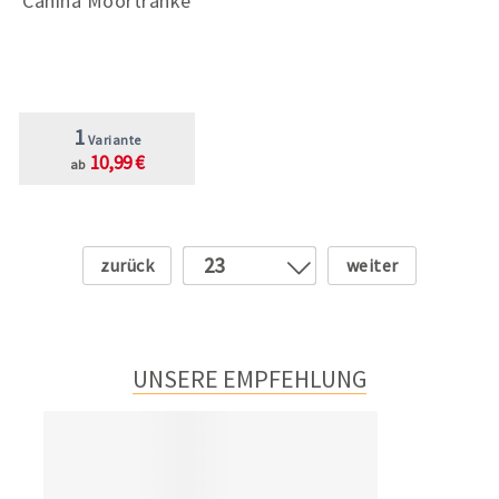
Canina Moortränke
1
Variante
10,99 €
ab
Zurück
Weiter
23
1
2
3
UNSERE EMPFEHLUNG
4
5
6
7