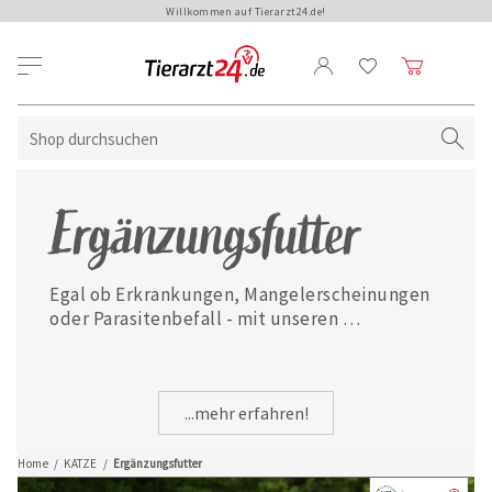
Willkommen auf Tierarzt24.de!
Ergänzungsfutter
Egal ob Erkrankungen, Mangelerscheinungen 
oder Parasitenbefall - mit unseren 
ausgewählten Ergänzungsfuttermitteln ist 
Ihre Katze jederzeit gut versorgt.
...mehr erfahren!
Home
/
KATZE
/
Ergänzungsfutter