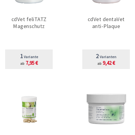
cdVet feliTATZ
cdVet dentaVet
Magenschutz
anti-Plaque
1
2
Variante
Varianten
7,95 €
9,42 €
ab
ab