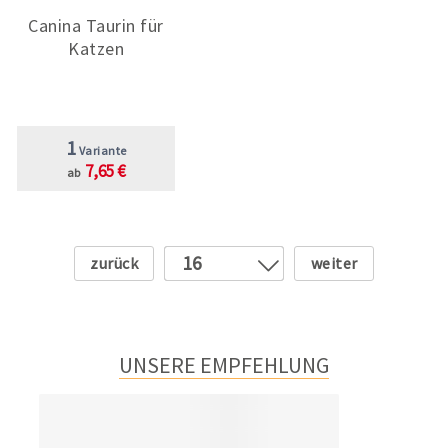
Canina Taurin für
Katzen
1
Variante
7,65 €
ab
Zurück
Weiter
16
1
2
3
UNSERE EMPFEHLUNG
4
5
6