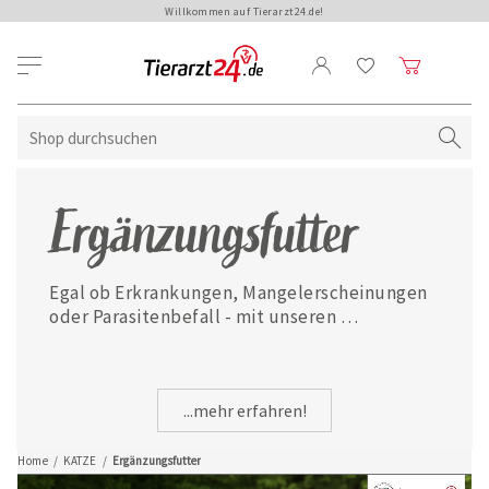
Willkommen auf Tierarzt24.de!
Ergänzungsfutter
Egal ob Erkrankungen, Mangelerscheinungen 
oder Parasitenbefall - mit unseren 
ausgewählten Ergänzungsfuttermitteln ist 
Ihre Katze jederzeit gut versorgt.
...mehr erfahren!
Home
/
KATZE
/
Ergänzungsfutter