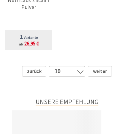
NutriLabs Zilcalm
Pulver
1
Variante
26,95 €
ab
Zurück
Weiter
10
1
2
3
UNSERE EMPFEHLUNG
4
5
6
7