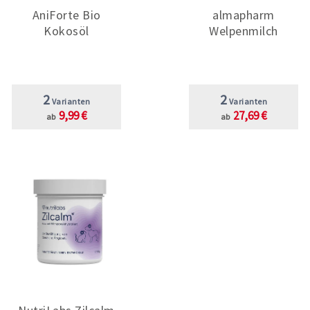
AniForte Bio
almapharm
Kokosöl
Welpenmilch
2
2
Varianten
Varianten
9,99 €
27,69 €
ab
ab