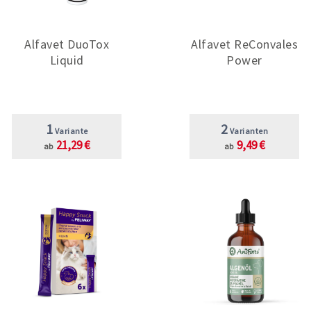
Alfavet DuoTox
Alfavet ReConvales
Liquid
Power
1
2
Variante
Varianten
21,29 €
9,49 €
ab
ab