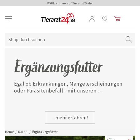
Willkommen auf Tierarzt24.de!
Ergänzungsfutter
Egal ob Erkrankungen, Mangelerscheinungen 
oder Parasitenbefall - mit unseren 
ausgewählten Ergänzungsfuttermitteln ist 
Ihre Katze jederzeit gut versorgt.
...mehr erfahren!
Home
/
KATZE
/
Ergänzungsfutter