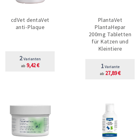
cdVet dentaVet
PlantaVet
anti-Plaque
PlantaHepar
200mg Tabletten
für Katzen und
Kleintiere
2
Varianten
9,42 €
1
ab
Variante
27,89 €
ab