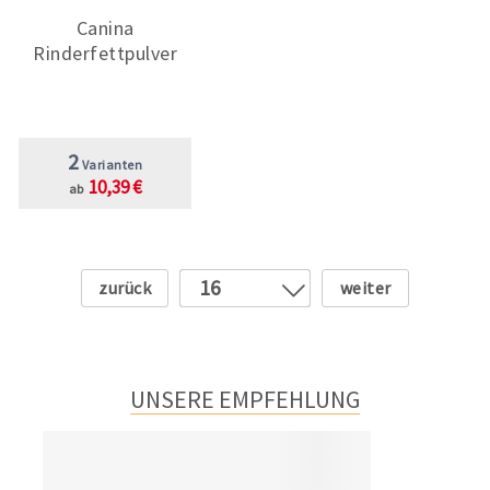
Canina
Rinderfettpulver
2
Varianten
10,39 €
ab
Zurück
Weiter
16
1
2
3
UNSERE EMPFEHLUNG
4
5
6