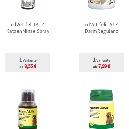
cdVet feliTATZ
cdVet feliTATZ
KatzenMinze Spray
DarmRegulanz
1
1
Variante
Variante
9,55 €
7,99 €
ab
ab