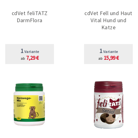
cdVet feliTATZ
cdVet Fell und Haut
DarmFlora
Vital Hund und
Katze
1
1
Variante
Variante
7,29 €
15,99 €
ab
ab