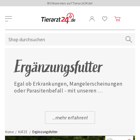
Willkommen auf Tierarzt24.de!
Ergänzungsfutter
Egal ob Erkrankungen, Mangelerscheinungen 
oder Parasitenbefall - mit unseren 
ausgewählten Ergänzungsfuttermitteln ist 
Ihre Katze jederzeit gut versorgt.
...mehr erfahren!
Home
/
KATZE
/
Ergänzungsfutter