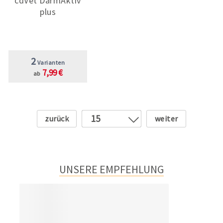
cdVet DarmAktiv
plus
2
Varianten
7,99 €
ab
Zurück
Weiter
15
1
2
3
UNSERE EMPFEHLUNG
4
5
6
7