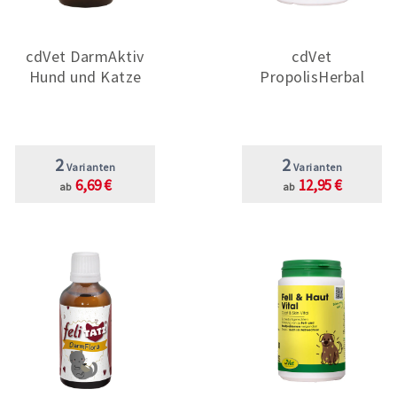
cdVet DarmAktiv
cdVet
Hund und Katze
PropolisHerbal
2
2
Varianten
Varianten
6,69 €
12,95 €
ab
ab