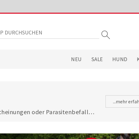
NEU
SALE
HUND
...mehr erfa
heinungen oder Parasitenbefall - 
gsfuttermitteln ist Ihre Katze 