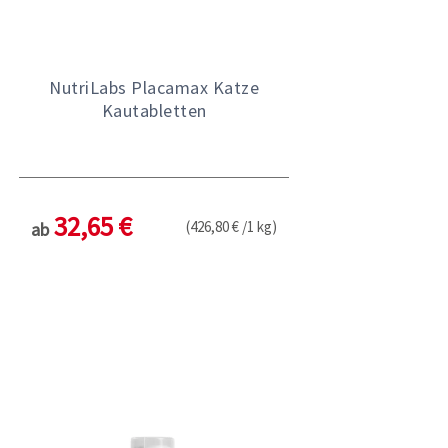
NutriLabs Placamax Katze
Kautabletten
32,65 €
(426,80 € /1 kg)
ab