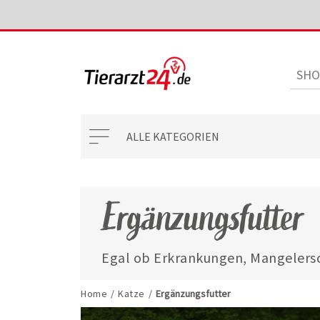
ALLE KATEGORIEN
Ergänzungsfutter
Egal ob Erkrankungen, Mangelersc
mit unseren ausgewählten Ergänzun
jederzeit gut versorgt.
Home
/
Katze
/
Ergänzungsfutter