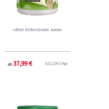
cdVet ArthroGreen Junior
37,99 €
(115,12 € /1 kg)
ab