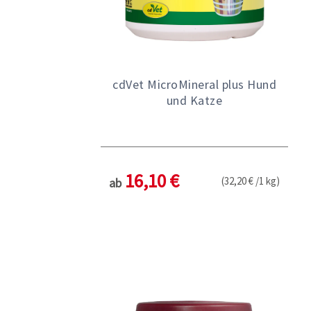
cdVet MicroMineral plus Hund
und Katze
16,10 €
(32,20 € /1 kg)
ab