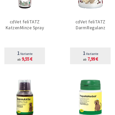
cdVet feliTATZ
cdVet feliTATZ
KatzenMinze Spray
DarmRegulanz
1
1
Variante
Variante
9,55 €
7,99 €
ab
ab