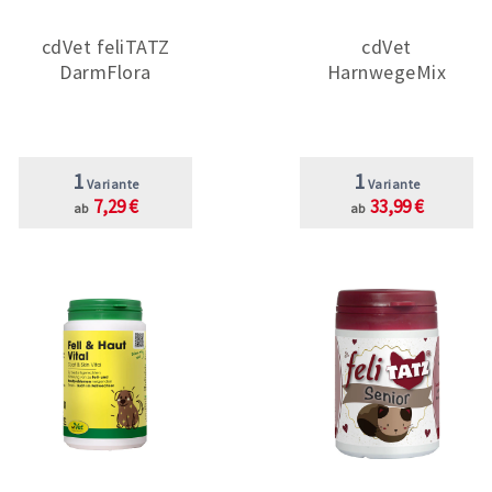
cdVet feliTATZ
cdVet
DarmFlora
HarnwegeMix
1
1
Variante
Variante
7,29 €
33,99 €
ab
ab