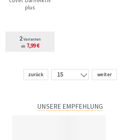
cdVet DarmAktiv
plus
2
Varianten
7,99 €
ab
Zurück
Weiter
15
1
2
3
UNSERE EMPFEHLUNG
4
5
6
7