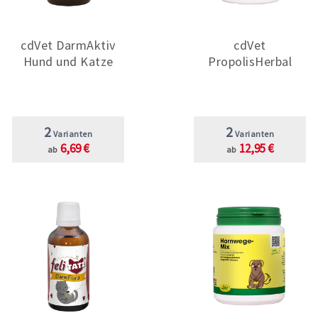
cdVet DarmAktiv
cdVet
Hund und Katze
PropolisHerbal
2
2
Varianten
Varianten
6,69 €
12,95 €
ab
ab