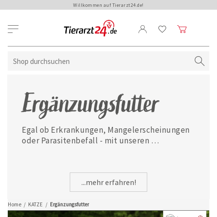
Willkommen auf Tierarzt24.de!
Ergänzungsfutter
Egal ob Erkrankungen, Mangelerscheinungen 
oder Parasitenbefall - mit unseren 
ausgewählten Ergänzungsfuttermitteln ist 
Ihre Katze jederzeit gut versorgt.
...mehr erfahren!
Home
/
KATZE
/
Ergänzungsfutter