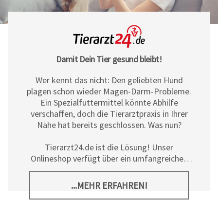
Damit Dein Tier gesund bleibt!
Wer kennt das nicht: Den geliebten Hund
plagen schon wieder Magen-Darm-Probleme.
Ein Spezialfuttermittel könnte Abhilfe
verschaffen, doch die Tierarztpraxis in Ihrer
Nähe hat bereits geschlossen. Was nun?
Tierarzt24.de ist die Lösung! Unser
Onlineshop verfügt über ein umfangreiches
Sortiment an Diät- und
Ergänzungsfuttermitteln, Pflegeprodukten
...MEHR ERFAHREN!
sowie allerlei tierischem Zubehör für Hunde,
Katzen und Pferde. Neben den hochwertigen
Produkten der
Tierarzt24 Marke
bieten wir