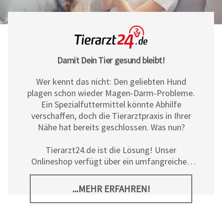
Damit Dein Tier gesund bleibt!
Wer kennt das nicht: Den geliebten Hund
plagen schon wieder Magen-Darm-Probleme.
Ein Spezialfuttermittel könnte Abhilfe
verschaffen, doch die Tierarztpraxis in Ihrer
Nähe hat bereits geschlossen. Was nun?
Tierarzt24.de ist die Lösung! Unser
Onlineshop verfügt über ein umfangreiches
Sortiment an Diät- und
Ergänzungsfuttermitteln, Pflegeprodukten
...MEHR ERFAHREN!
sowie allerlei tierischem Zubehör für Hunde,
Katzen und Pferde. Neben den hochwertigen
Produkten der
Tierarzt24 Marke
bieten wir