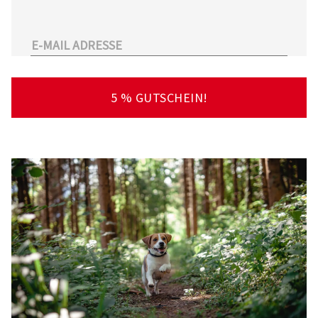
unserem Sortiment.
Überdies arbeitet Tierarzt24.de mit einer
großen Anzahl an Partnertierärzten
zusammen. So kann der Tierhalter schnell und
unkompliziert einen Tierarzt in seiner Nähe
5 % GUTSCHEIN!
finden – deutschlandweit!
Viel Spaß beim Stöbern und Entdecken
wünscht Ihnen Ihr Team von Tierarzt24.de