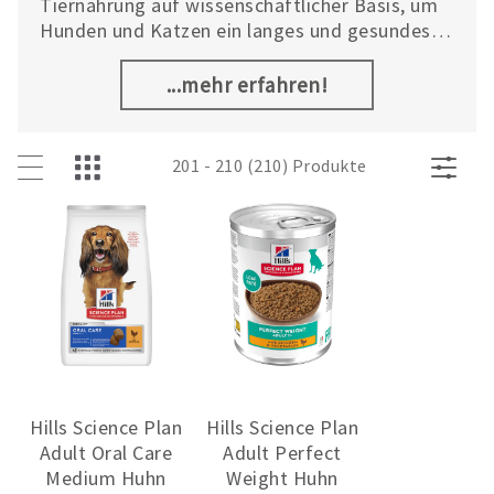
Tiernahrung auf wissenschaftlicher Basis, um
Hunden und Katzen ein langes und gesundes
Leben zu ermöglichen. Das umfangreiche
Sortiment des globalen Marktführers im
...mehr erfahren!
Bereich Tierernährung umfasst drei
Produktlinien: Hill’s Prescription Diet™, Hill’s
Science Plan™ und gesunde Snacks.
201 - 210 (210) Produkte
Hills Science Plan
Hills Science Plan
Adult Oral Care
Adult Perfect
Medium Huhn
Weight Huhn