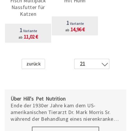
Fisch Multipack
mit Huhn
Nassfutter für
Katzen
1
Variante
1
14,96 €
ab
Variante
11,02 €
ab
Zurück
21
1
2
3
4
Über Hill's Pet Nutrition
5
Ende der 1930er Jahre kam dem US-
amerikanischen Tierarzt Dr. Mark Morris Sr.
6
während der Behandlung eines nierenkranken
7
Schäferhundes die Idee, Spezialfutter
8