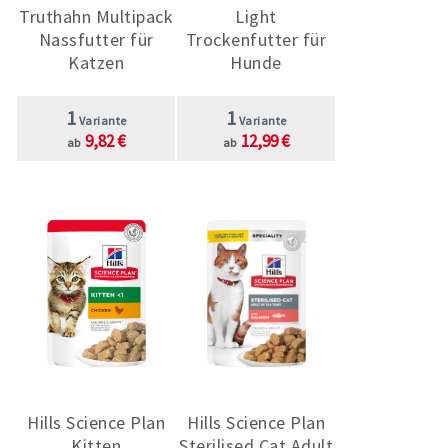
Truthahn Multipack
Light
Nassfutter für
Trockenfutter für
Katzen
Hunde
1
1
Variante
Variante
9,82 €
12,99 €
ab
ab
Hills Science Plan
Hills Science Plan
Kitten
Sterilised Cat Adult