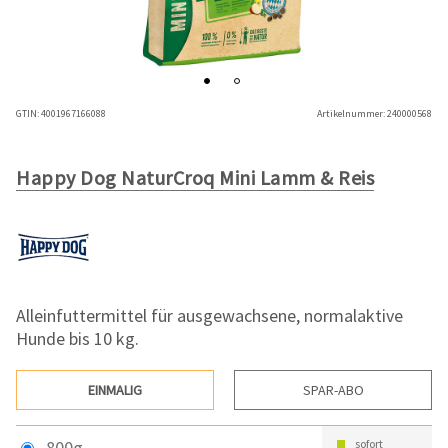
GTIN:
4001967166088
Artikelnummer:
240000568
Happy Dog NaturCroq Mini Lamm & Reis
Alleinfuttermittel für ausgewachsene, normalaktive
Hunde bis 10 kg.
EINMALIG
SPAR-ABO
800g
sofort