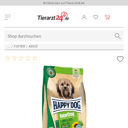
Willkommen auf Tierarzt24.de!
...
/
FUTTER
/
ADULT