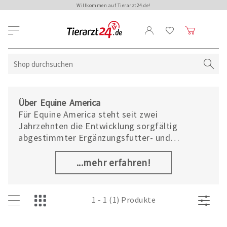
Willkommen auf Tierarzt24.de!
Über Equine America
Für Equine America steht seit zwei
Jahrzehnten die Entwicklung sorgfältig
abgestimmter Ergänzungsfutter- und
Pflegemittel für die Gesundheit von Pferden
im Vordergrund. Ob Freizeit- oder Sportpferd,
...mehr erfahren!
vom Fohlen bis zum Senior – Equine America
liefert mit frischen, innovativen und wirksamen
Produkten die optimale Unterstützung in allen
1 - 1 (1) Produkte
Situationen und bei allen Bedürfnissen.