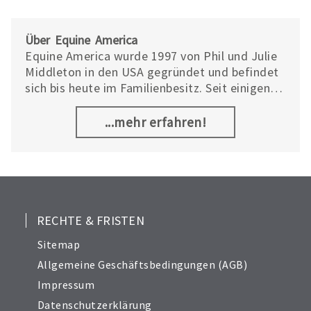
Über Equine America
Equine America wurde 1997 von Phil und Julie
Middleton in den USA gegründet und befindet
sich bis heute im Familienbesitz. Seit einigen
Jahren wird das Unternehmen bei der
Produktion von der weltweit führenden
...mehr erfahren!
Pferdeernährungswissenschaftlerin Deborah
Lucas unterstützt. Hergestellt werden alle
Equine America Produkte in hochmodernen
europäischen Fabriken und nach dem Standard
der Lebensmittelindustrie.
RECHTE & FRISTEN
Sitemap
Allgemeine Geschäftsbedingungen (AGB)
Impressum
Datenschutzerklärung