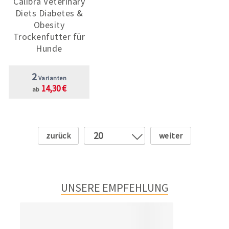
Calibra Veterinary
Diets Diabetes &
Obesity
Trockenfutter für
Hunde
2
Varianten
14,30 €
ab
Zurück
Weiter
20
1
2
3
UNSERE EMPFEHLUNG
4
5
6