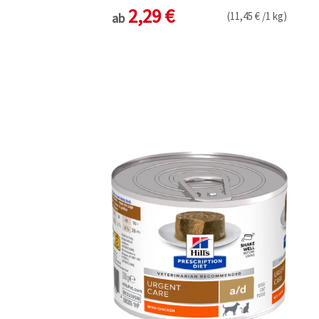
2,29 €
(11,45 € /1 kg)
ab