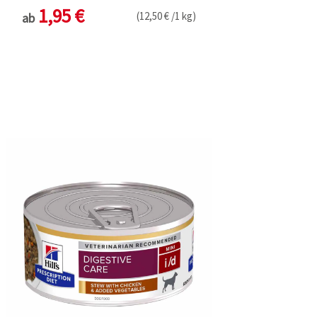
1,95 €
(12,50 € /1 kg)
ab