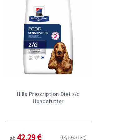
Hills Prescription Diet z/d
Hundefutter
42,29 €
(14,10 € /1 kg)
ab