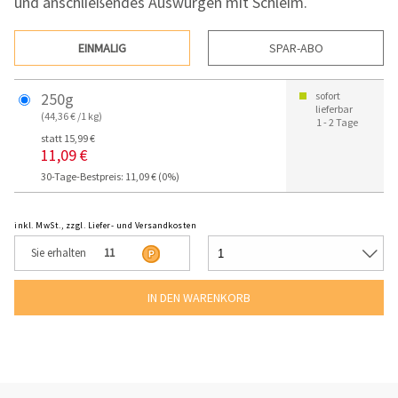
und anschließendes Auswürgen mit Schleim.
EINMALIG
SPAR-ABO
250g
sofort
lieferbar
(44,36 € /1 kg)
1 - 2 Tage
statt 15,99 €
11,09 €
30-Tage-Bestpreis: 11,09 € (0%)
inkl. MwSt., zzgl. Liefer- und Versandkosten
Sie erhalten
11