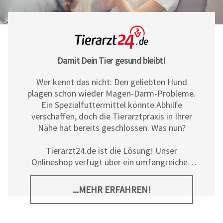
Damit Dein Tier gesund bleibt!
Wer kennt das nicht: Den geliebten Hund
plagen schon wieder Magen-Darm-Probleme.
Ein Spezialfuttermittel könnte Abhilfe
verschaffen, doch die Tierarztpraxis in Ihrer
Nähe hat bereits geschlossen. Was nun?
Tierarzt24.de ist die Lösung! Unser
Onlineshop verfügt über ein umfangreiches
Sortiment an Diät- und
Ergänzungsfuttermitteln, Pflegeprodukten
...MEHR ERFAHREN!
sowie allerlei tierischem Zubehör für Hunde,
Katzen und Pferde. Neben den hochwertigen
Produkten der
Tierarzt24 Marke
bieten wir