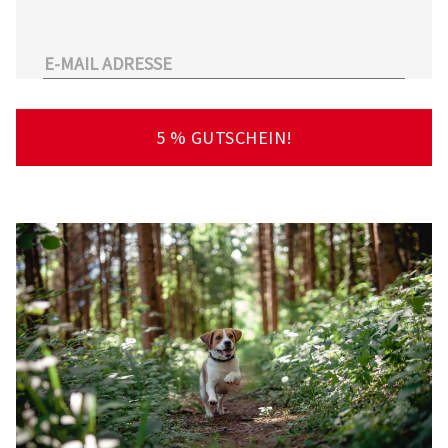
unserem Sortiment.
Überdies arbeitet Tierarzt24.de mit einer
großen Anzahl an Partnertierärzten
zusammen. So kann der Tierhalter schnell und
unkompliziert einen Tierarzt in seiner Nähe
5 % GUTSCHEIN!
finden – deutschlandweit!
Viel Spaß beim Stöbern und Entdecken
wünscht Ihnen Ihr Team von Tierarzt24.de