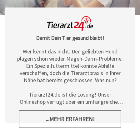
Damit Dein Tier gesund bleibt!
Wer kennt das nicht: Den geliebten Hund
plagen schon wieder Magen-Darm-Probleme.
Ein Spezialfuttermittel könnte Abhilfe
verschaffen, doch die Tierarztpraxis in Ihrer
Nähe hat bereits geschlossen. Was nun?
Tierarzt24.de ist die Lösung! Unser
Onlineshop verfügt über ein umfangreiches
Sortiment an Diät- und
Ergänzungsfuttermitteln, Pflegeprodukten
...MEHR ERFAHREN!
sowie allerlei tierischem Zubehör für Hunde,
Katzen und Pferde. Neben den hochwertigen
Produkten der
Tierarzt24 Marke
bieten wir