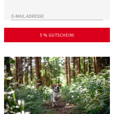
unserem Sortiment.
Überdies arbeitet Tierarzt24.de mit einer
großen Anzahl an Partnertierärzten
zusammen. So kann der Tierhalter schnell und
unkompliziert einen Tierarzt in seiner Nähe
5 % GUTSCHEIN!
finden – deutschlandweit!
Viel Spaß beim Stöbern und Entdecken
wünscht Ihnen Ihr Team von Tierarzt24.de