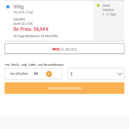
900g
sofort
lieferbar
(61,05 € /1 kg)
1 - 2 Tage
109,89 €
statt 131,70 €
Ihr Preis:
54,94 €
30-Tage-Bestpreis: 54,94 € (0%)
MHD:
31.08.2026
inkl. MwSt., zzgl. Liefer- und Versandkosten
Sie erhalten
54