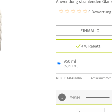
Anwendung strahlenden Glanz
0 Bewertung
EINMALIG
4 % Rabatt
950 ml
(27,28 € /1 l)
GTIN:
011444032076
Artikelnummer:
Menge