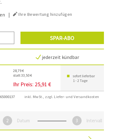
.
en
|
Ihre Bewertung hinzufügen
SPAR-ABO
jederzeit kündbar
28,79 €
statt 33,50 €
sofort lieferbar
1 - 2 Tage
Ihr Preis:
25,91 €
65000137
inkl. MwSt., zzgl. Liefer- und Versandkosten
Datum
Intervall