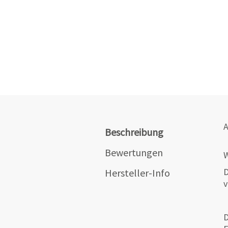
A
Beschreibung
Bewertungen
W
D
Hersteller-Info
v
D