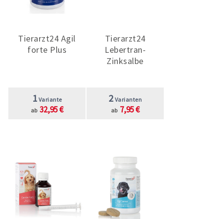
Tierarzt24 Agil
Tierarzt24
forte Plus
Lebertran-
Zinksalbe
1
2
Variante
Varianten
32,95 €
7,95 €
ab
ab