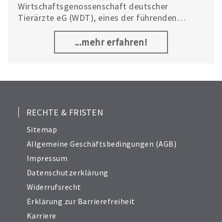
Wirtschaftsgenossenschaft deutscher
6
Tierärzte eG (WDT), eines der führenden
7
Unternehmen im deutschen Veterinär-
9
Pharmamarkt.
...mehr erfahren!
RECHTE & FRISTEN
Sitemap
Allgemeine Geschäftsbedingungen (AGB)
Impressum
Datenschutzerklärung
Widerrufsrecht
Erklärung zur Barrierefreiheit
Karriere