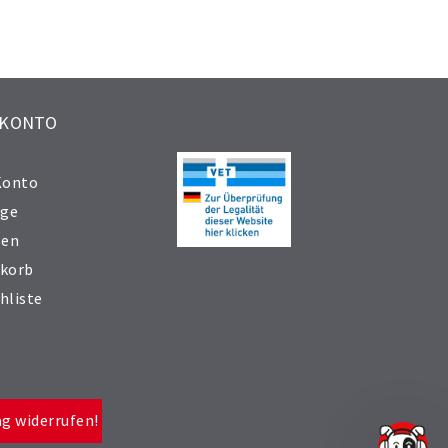
 KONTO
Konto
äge
sen
korb
hliste
ag widerrufen!