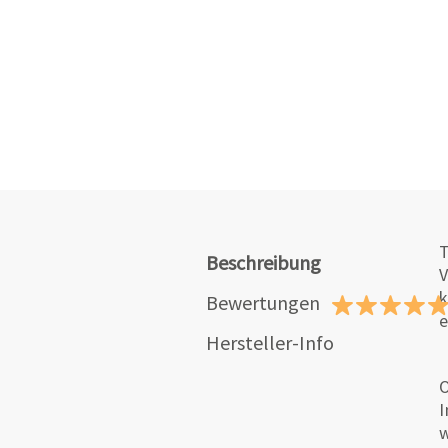
T
Beschreibung
V
k
Bewertungen
e
Hersteller-Info
O
I
w