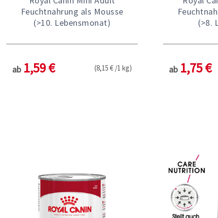
Royal Canin Mini Adult
Royal Ca
Feuchtnahrung als Mousse
Feuchtnah
(>10. Lebensmonat)
(>8. 
1,59 €
1,75 €
(8,15 € /1 kg)
ab
ab