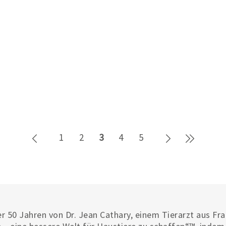
Zurück
Weiter
Letzte 
1
2
3
4
5
r 50 Jahren von Dr. Jean Cathary, einem Tierarzt aus Fr