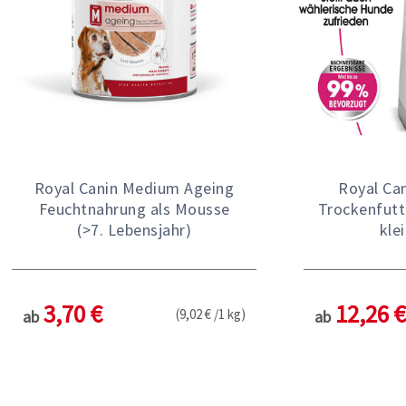
Royal Canin Medium Ageing
Royal Can
Feuchtnahrung als Mousse
Trockenfutt
(>7. Lebensjahr)
kle
3,70 €
12,26 €
(9,02 € /1 kg)
ab
ab