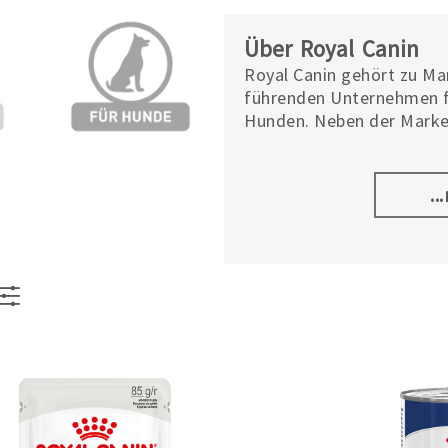
Über Royal Canin
Royal Canin gehört zu Mar
führenden Unternehmen f
Hunden. Neben der Mark
Europas auch Eukanuba™,
Ernährung für Hunde, zu
..