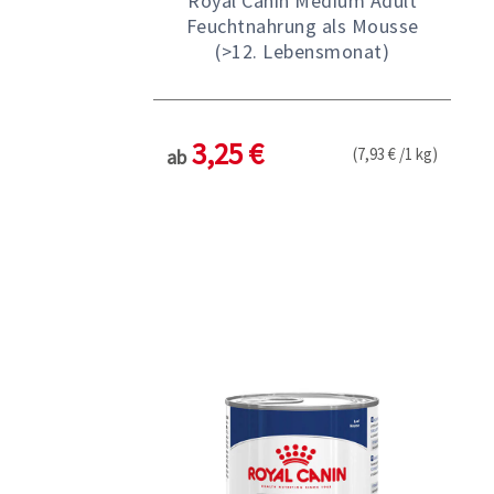
Royal Canin Medium Adult
Feuchtnahrung als Mousse
(>12. Lebensmonat)
3,25 €
(7,93 € /1 kg)
ab