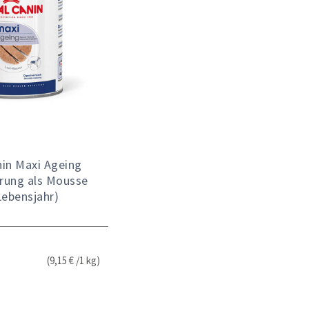
nin Maxi Ageing
rung als Mousse
Lebensjahr)
(9,15 € /1 kg)