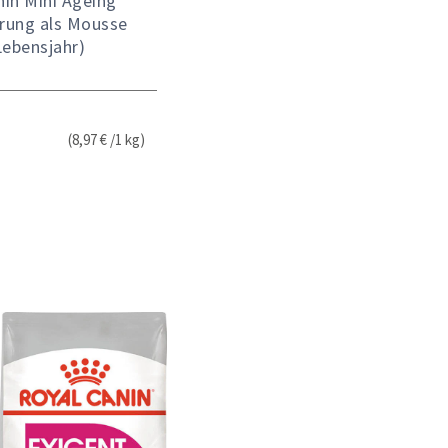
nin Mini Ageing
rung als Mousse
Lebensjahr)
(8,97 € /1 kg)