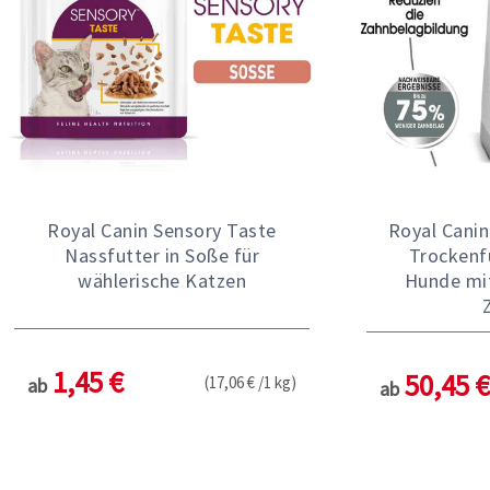
Royal Canin Sensory Taste
Royal Canin
Nassfutter in Soße für
Trockenf
wählerische Katzen
Hunde mi
1,45 €
50,45 €
(17,06 € /1 kg)
ab
ab