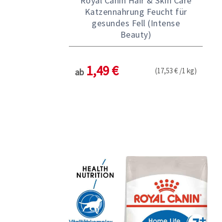
Royal Canin Hair & Skin Care
Katzennahrung Feucht für
gesundes Fell (Intense
Beauty)
1,49 €
(17,53 € /1 kg)
ab