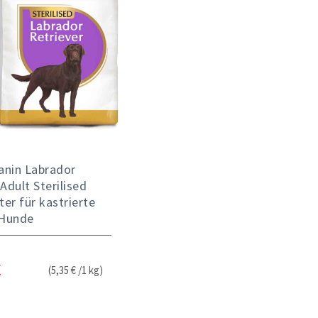
anin Labrador
Adult Sterilised
er für kastrierte
Hunde
(5,35 € /1 kg)