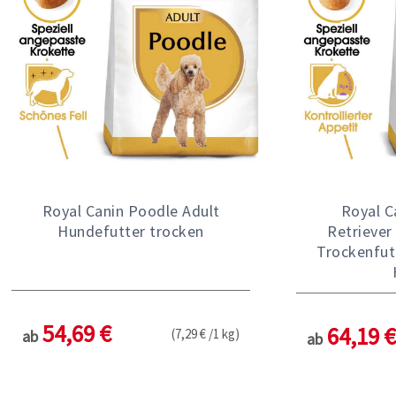
Royal Canin Poodle Adult
Royal C
Hundefutter trocken
Retriever 
Trockenfutt
54,69 €
64,19 €
(7,29 € /1 kg)
ab
ab