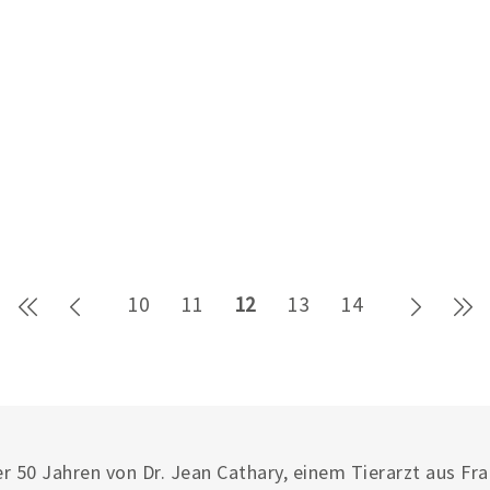
Erste Seite
Zurück
Weiter
Le
10
11
12
13
14
r 50 Jahren von Dr. Jean Cathary, einem Tierarzt aus Fr