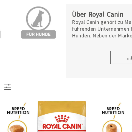
Über Royal Canin
Royal Canin gehört zu Mar
führenden Unternehmen f
Hunden. Neben der Mark
Europas auch Eukanuba™,
Ernährung für Hunde, zu
..