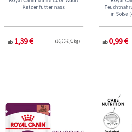
Royal Canin Maine Coon Adult
Royal Ca
Katzenfutter nass
Feuchtnahr
in Soße (
1,39 €
0,99 €
(16,35 € /1 kg)
ab
ab