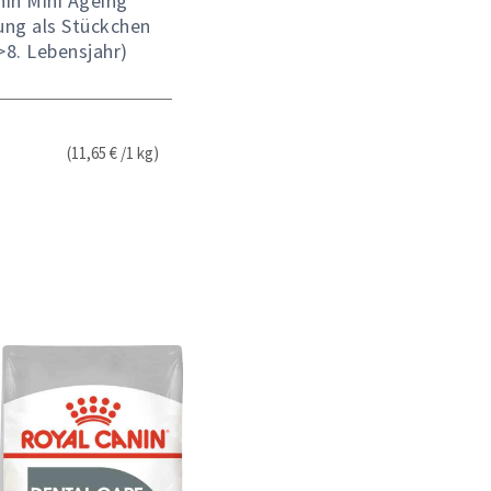
nin Mini Ageing
ung als Stückchen
>8. Lebensjahr)
(11,65 € /1 kg)