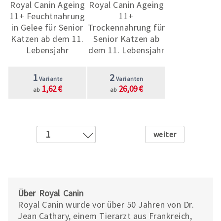
Royal Canin Ageing
Royal Canin Ageing
11+ Feuchtnahrung
11+
in Gelee für Senior
Trockennahrung für
Katzen ab dem 11.
Senior Katzen ab
Lebensjahr
dem 11. Lebensjahr
1
2
Variante
Varianten
1,62 €
26,09 €
ab
ab
Weiter
1
2
3
4
5
Über Royal Canin
6
Royal Canin wurde vor über 50 Jahren von Dr.
Jean Cathary, einem Tierarzt aus Frankreich,
7