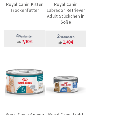
Royal Canin Kitten
Royal Canin
Trockenfutter
Labrador Retriever
Adult Stückchen in
Soße
4
2
Varianten
Varianten
7,10 €
1,49 €
ab
ab
Royal Canin Ageing
Royal Canin Light