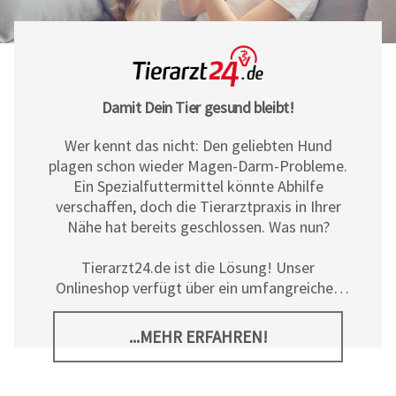
Damit Dein Tier gesund bleibt!
Wer kennt das nicht: Den geliebten Hund
plagen schon wieder Magen-Darm-Probleme.
Ein Spezialfuttermittel könnte Abhilfe
verschaffen, doch die Tierarztpraxis in Ihrer
Nähe hat bereits geschlossen. Was nun?
Tierarzt24.de ist die Lösung! Unser
Onlineshop verfügt über ein umfangreiches
Sortiment an Diät- und
Ergänzungsfuttermitteln, Pflegeprodukten
...MEHR ERFAHREN!
sowie allerlei tierischem Zubehör für Hunde,
Katzen und Pferde. Neben den hochwertigen
Produkten der
Tierarzt24 Marke
bieten wir