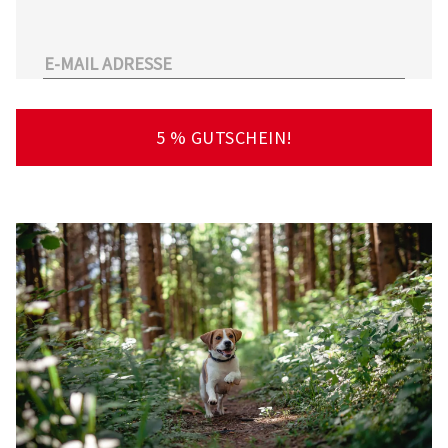
unserem Sortiment.
Überdies arbeitet Tierarzt24.de mit einer
großen Anzahl an Partnertierärzten
zusammen. So kann der Tierhalter schnell und
unkompliziert einen Tierarzt in seiner Nähe
5 % GUTSCHEIN!
finden – deutschlandweit!
Viel Spaß beim Stöbern und Entdecken
wünscht Ihnen Ihr Team von Tierarzt24.de