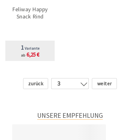
Feliway Happy
Snack Rind
1
Variante
6,25 €
ab
Zurück
Weiter
3
1
2
4
UNSERE EMPFEHLUNG
5
6
7