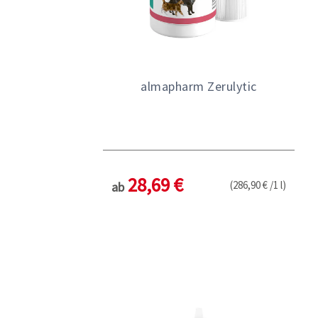
almapharm Zerulytic
28,69 €
(286,90 € /1 l)
ab