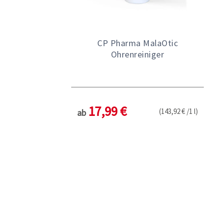
CP Pharma MalaOtic
Ohrenreiniger
17,99 €
(143,92 € /1 l)
ab