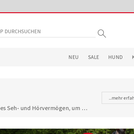
NEU
SALE
HUND
...mehr erfa
tes Seh- und Hörvermögen, um 
n zu können. Damit Ihr 
izungen der Augen sowie 
ündungen optimal versorgt wird, 