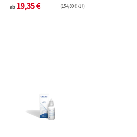
19,35 €
(154,80 € /1 l)
ab