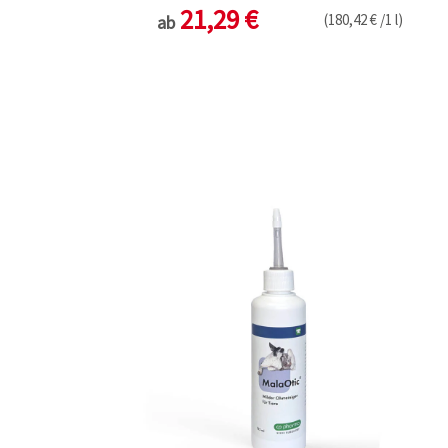
21,29 €
(180,42 € /1 l)
ab