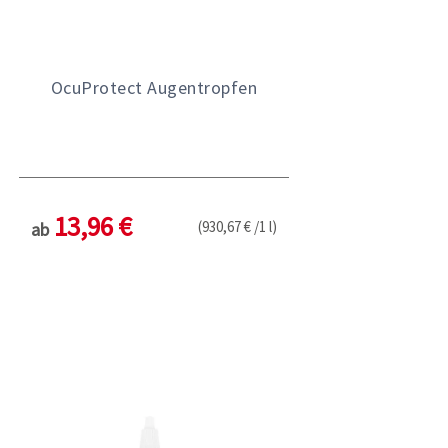
OcuProtect Augentropfen
13,96 €
(930,67 € /1 l)
ab