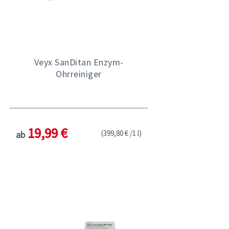
Veyx SanDitan Enzym-
Ohrreiniger
19,99 €
(399,80 € /1 l)
ab