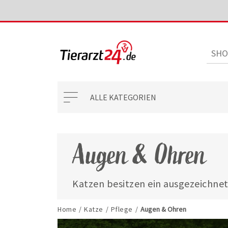
ALLE KATEGORIEN
Augen & Ohren
Katzen besitzen ein ausgezeichne
selbst im Dunkeln erfolgreich jage
Stubentiger bei Rötungen oder Re
Home
/
Katze
/
Pflege
/
Augen & Ohren
Ohrenverschmutzungen oder -entz