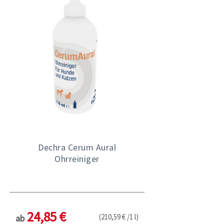
Dechra Cerum Aural
Ohrreiniger
24,85 €
(210,59 € /1 l)
ab