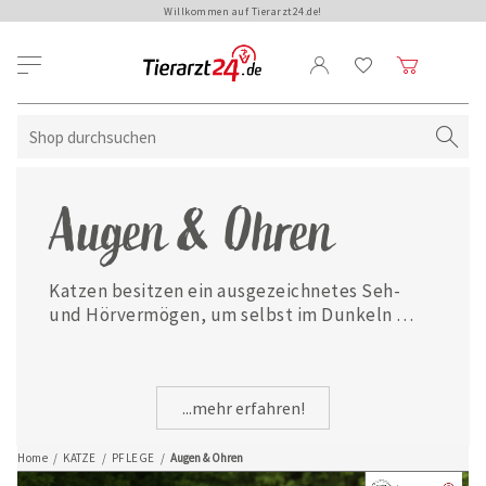
Willkommen auf Tierarzt24.de!
Augen & Ohren
Katzen besitzen ein ausgezeichnetes Seh- 
und Hörvermögen, um selbst im Dunkeln 
erfolgreich jagen zu können. Damit Ihr 
Stubentiger bei Rötungen oder Reizungen 
der Augen sowie Ohrenverschmutzungen oder 
...mehr erfahren!
-entzündungen optimal versorgt wird, finden 
Sie hier passende Augen- und 
Ohrenpflegemittel.
Home
/
KATZE
/
PFLEGE
/
Augen & Ohren