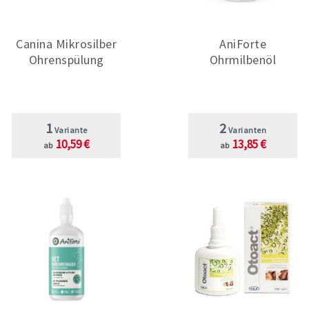
Canina Mikrosilber
AniForte
Ohrenspülung
Ohrmilbenöl
1
2
Variante
Varianten
10,59 €
13,85 €
ab
ab