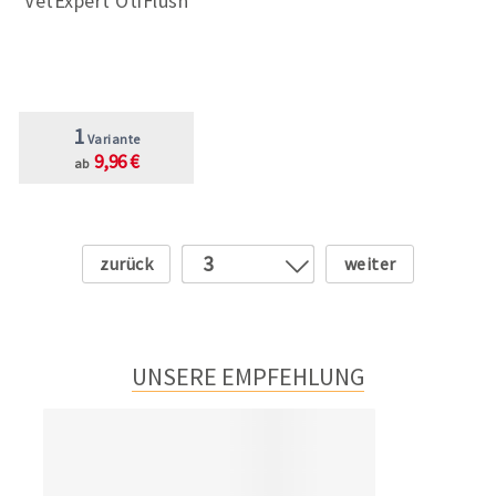
VetExpert OtiFlush
1
Variante
9,96 €
ab
Zurück
Weiter
3
1
2
4
UNSERE EMPFEHLUNG
5
6