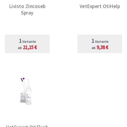
Livisto Zincoseb
VetExpert OtiHelp
Spray
1
1
Variante
Variante
21,15 €
9,38 €
ab
ab