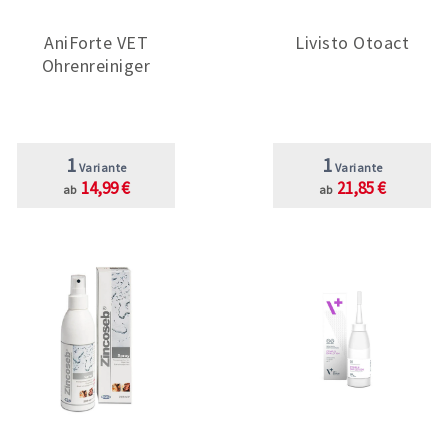
AniForte VET
Livisto Otoact
Ohrenreiniger
1
1
Variante
Variante
14,99 €
21,85 €
ab
ab