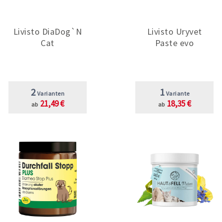
Livisto DiaDog`N
Livisto Uryvet
Cat
Paste evo
2
1
Varianten
Variante
21,49 €
18,35 €
ab
ab