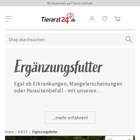
Willkommen auf Tierarzt24.de!
Ergänzungsfutter
Egal ob Erkrankungen, Mangelerscheinungen 
oder Parasitenbefall - mit unseren 
ausgewählten Ergänzungsfuttermitteln ist 
Ihre Katze jederzeit gut versorgt.
...mehr erfahren!
Home
/
KATZE
/
Ergänzungsfutter