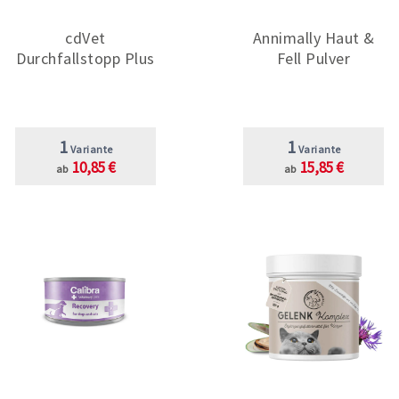
cdVet
Annimally Haut &
Durchfallstopp Plus
Fell Pulver
1
1
Variante
Variante
10,85 €
15,85 €
ab
ab