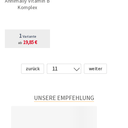
Annimally Vitamin B
Komplex
1
Variante
19,85 €
ab
Zurück
Weiter
11
1
2
3
UNSERE EMPFEHLUNG
4
5
6
7