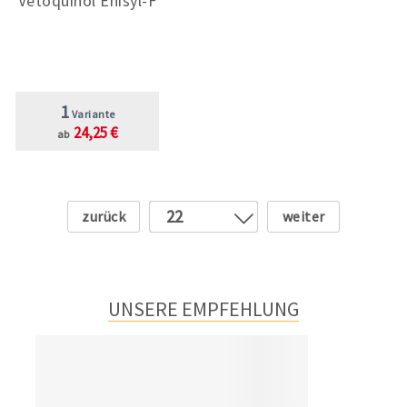
Vetoquinol Enisyl-F
1
Variante
24,25 €
ab
Zurück
Weiter
22
1
2
3
UNSERE EMPFEHLUNG
4
5
6
7