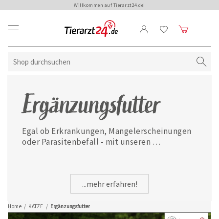
Willkommen auf Tierarzt24.de!
Ergänzungsfutter
Egal ob Erkrankungen, Mangelerscheinungen 
oder Parasitenbefall - mit unseren 
ausgewählten Ergänzungsfuttermitteln ist 
Ihre Katze jederzeit gut versorgt.
...mehr erfahren!
Home
/
KATZE
/
Ergänzungsfutter