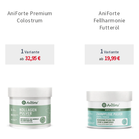
AniForte Premium
AniForte
Colostrum
Fellharmonie
Futteröl
1
1
Variante
Variante
32,95 €
19,99 €
ab
ab