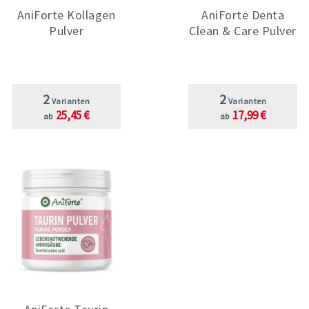
AniForte Kollagen
AniForte Denta
Pulver
Clean & Care Pulver
2
2
Varianten
Varianten
25,45 €
17,99 €
ab
ab