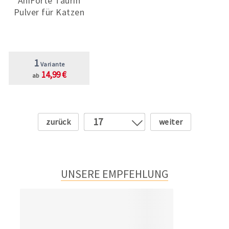
AniForte Taurin
Pulver für Katzen
1
Variante
14,99 €
ab
Zurück
Weiter
17
1
2
3
UNSERE EMPFEHLUNG
4
5
6
7