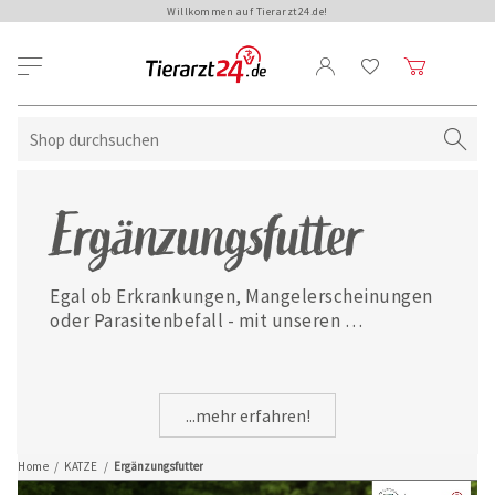
Willkommen auf Tierarzt24.de!
Ergänzungsfutter
Egal ob Erkrankungen, Mangelerscheinungen 
oder Parasitenbefall - mit unseren 
ausgewählten Ergänzungsfuttermitteln ist 
Ihre Katze jederzeit gut versorgt.
...mehr erfahren!
Home
/
KATZE
/
Ergänzungsfutter