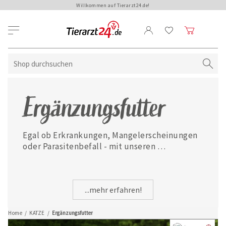
Willkommen auf Tierarzt24.de!
Ergänzungsfutter
Egal ob Erkrankungen, Mangelerscheinungen 
oder Parasitenbefall - mit unseren 
ausgewählten Ergänzungsfuttermitteln ist 
Ihre Katze jederzeit gut versorgt.
...mehr erfahren!
Home
/
KATZE
/
Ergänzungsfutter