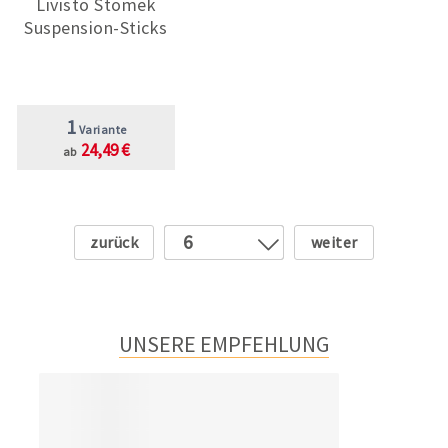
Livisto Stomek
Suspension-Sticks
1
Variante
24,49 €
ab
Zurück
Weiter
6
1
2
3
UNSERE EMPFEHLUNG
4
5
7
8