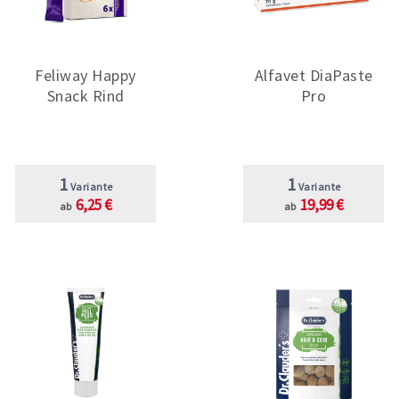
Feliway Happy
Alfavet DiaPaste
Snack Rind
Pro
1
1
Variante
Variante
6,25 €
19,99 €
ab
ab