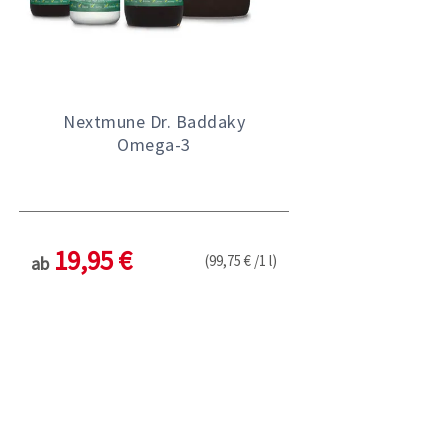
Nextmune Dr. Baddaky
Omega-3
19,95 €
(99,75 € /1 l)
ab