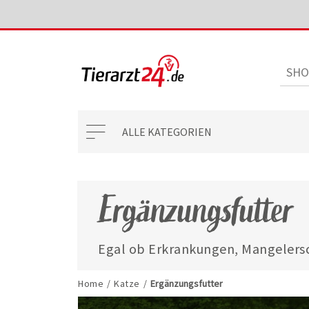
ALLE KATEGORIEN
Ergänzungsfutter
Egal ob Erkrankungen, Mangelersc
mit unseren ausgewählten Ergänzun
jederzeit gut versorgt.
Home
/
Katze
/
Ergänzungsfutter