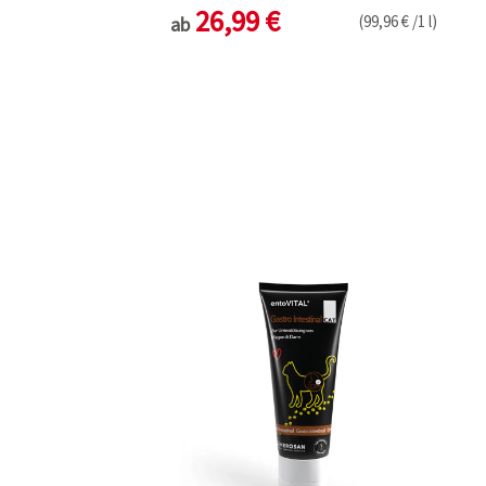
26,99 €
(99,96 € /1 l)
ab