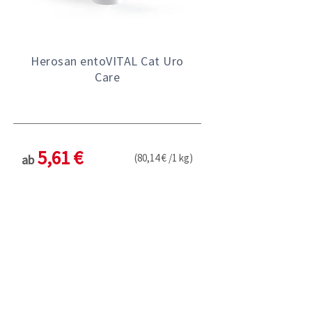
Herosan entoVITAL Cat Uro
Care
5,61 €
(80,14 € /1 kg)
ab