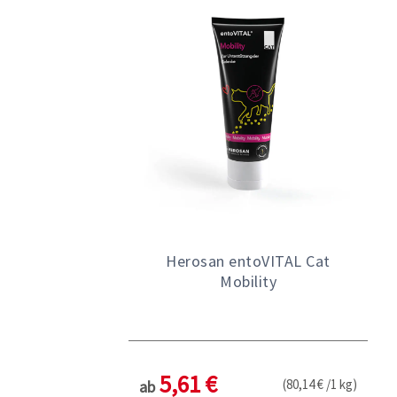
Herosan entoVITAL Cat
Mobility
5,61 €
(80,14 € /1 kg)
ab