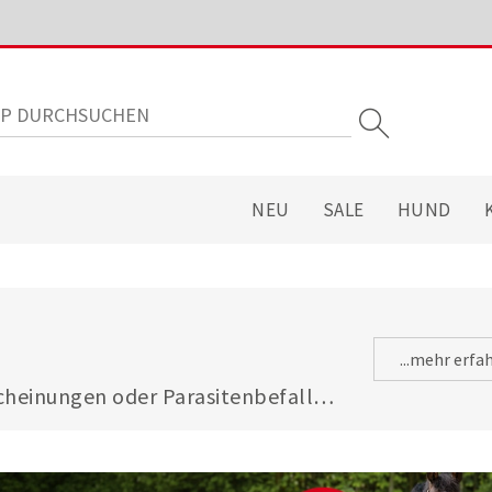
NEU
SALE
HUND
...mehr erfa
heinungen oder Parasitenbefall - 
gsfuttermitteln ist Ihre Katze 