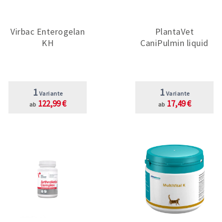
Virbac Enterogelan
PlantaVet
KH
CaniPulmin liquid
1
1
Variante
Variante
122,99 €
17,49 €
ab
ab