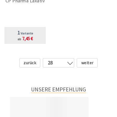
CP Pharma Laxativ
1
Variante
7,45 €
ab
Zurück
Weiter
28
1
2
3
UNSERE EMPFEHLUNG
4
5
6
7