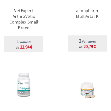
VetExpert
almapharm
ArthroVetix
MultiVital K
Complex Small
Breed
2
1
Varianten
Variante
20,79 €
22,94 €
ab
ab