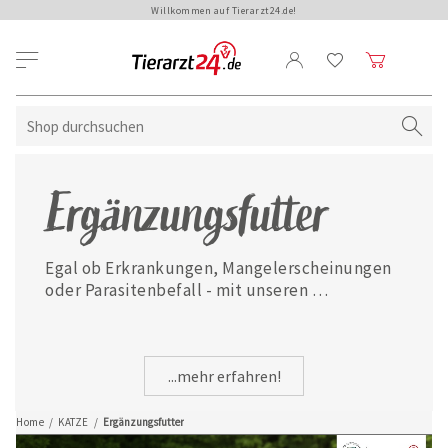
Willkommen auf Tierarzt24.de!
Ergänzungsfutter
Egal ob Erkrankungen, Mangelerscheinungen 
oder Parasitenbefall - mit unseren 
ausgewählten Ergänzungsfuttermitteln ist 
Ihre Katze jederzeit gut versorgt.
...mehr erfahren!
Home
/
KATZE
/
Ergänzungsfutter