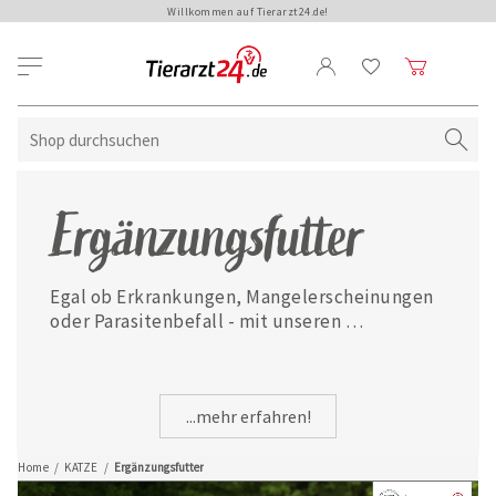
Willkommen auf Tierarzt24.de!
Ergänzungsfutter
Egal ob Erkrankungen, Mangelerscheinungen 
oder Parasitenbefall - mit unseren 
ausgewählten Ergänzungsfuttermitteln ist 
Ihre Katze jederzeit gut versorgt.
...mehr erfahren!
Home
/
KATZE
/
Ergänzungsfutter