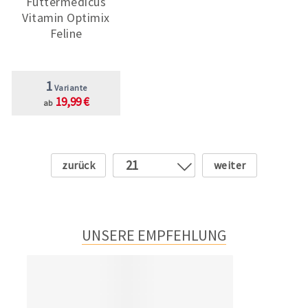
Futtermedicus
Vitamin Optimix
Feline
1
Variante
19,99 €
ab
Zurück
Weiter
21
1
2
3
UNSERE EMPFEHLUNG
4
5
6
7